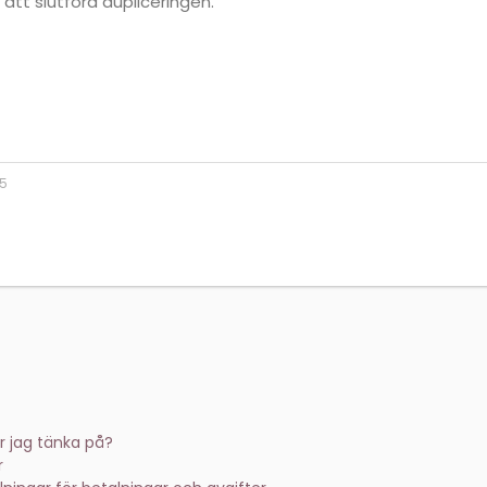
 att slutföra dupliceringen.
25
r jag tänka på?
r