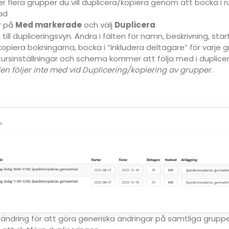
er flera grupper du vill duplicera/kopiera genom att bocka i ru
ad
r på
Med markerade
och välj
Duplicera
ill dupliceringsvyn. Ändra i fälten för namn, beskrivning, star
l kopiera bokningarna, bocka i ”Inkludera deltagare” för varje 
tursinställningar och schema kommer att följa med i duplice
ällen följer inte med vid Duplicering/kopiering av grupper.
ändring för att göra generiska ändringar på samtliga grupper