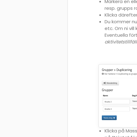
Markera en ell
resp. grupps r
Klicka därefte
Du kommer nu t
etc. Om ni vil
Eventuella för
aktivitetstillf
Klicka på Mass