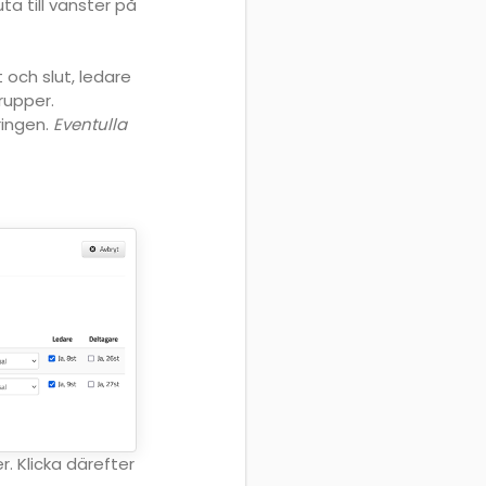
ta till vänster på
t och slut, ledare
grupper.
ringen.
Eventulla
. Klicka därefter