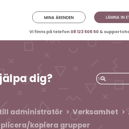
LÄMNA IN E
MINA ÄRENDEN
Vi finns på telefon
08 123 506 50
& supportchat
jälpa dig?
ill administratör
Verksamhet
plicera/kopiera grupper