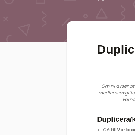
Duplic
Om ni avser at
medlemsavgifter
varna
Duplicera/
Gå till
Verksa