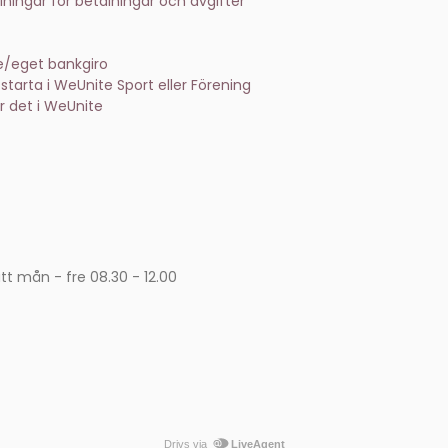
llningar för betalningar och avgifter
re/eget bankgiro
 starta i WeUnite Sport eller Förening
ar det i WeUnite
tt mån - fre 08.30 - 12.00
Drivs via
LiveAgent