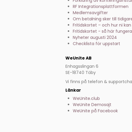
Förklaring av konteringsinstä
RF Integrationsplattformen
Medlemsavgifter
Om betalning sker till tidiga
Fritidskortet – och hur ni kan
Fritidskortet - så här funger
Nyheter augusti 2024
Checklista för uppstart
WeUnite AB
Enhagsslingan 6
SE-18740 Täby
Vi finns på telefon & supportcha
Länkar
WeUnite.club
WeUnite Demosajt
WeUnite på Facebook