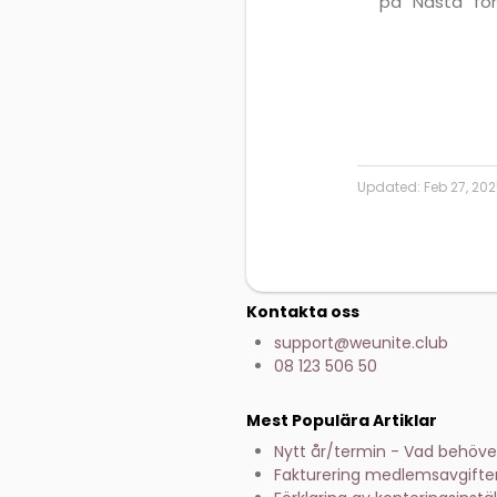
på ”Nästa” för
Updated:
Feb 27, 20
Kontakta oss
support@weunite.club
08 123 506 50
Mest Populära Artiklar
Nytt år/termin - Vad behöve
Fakturering medlemsavgifte